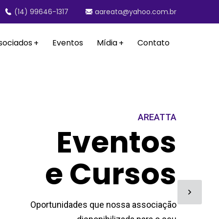
(14) 99646-1317
aareata@yahoo.com.br
sociados
Eventos
Mídia
Contato
E
v
e
n
t
o
s
e
C
u
r
s
o
s