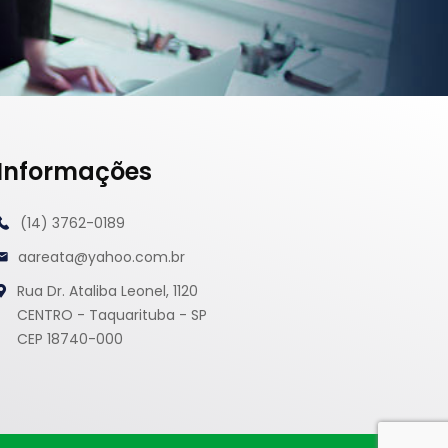
Informações
(14) 3762-0189
aareata@yahoo.com.br
Rua Dr. Ataliba Leonel, 1120
CENTRO - Taquarituba - SP
CEP 18740-000