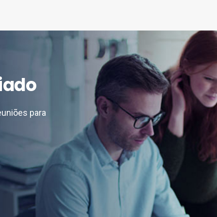
iado
euniões para